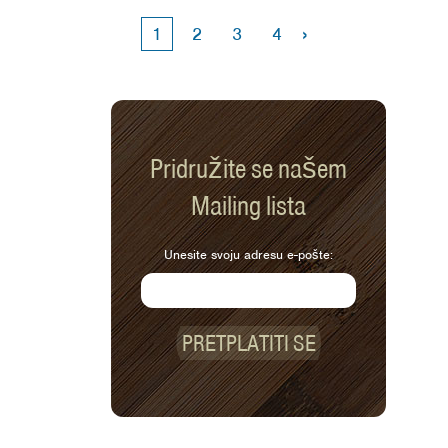
›
1
2
3
4
Pridružite se našem
Mailing lista
Unesite svoju adresu e-pošte:
PRETPLATITI SE