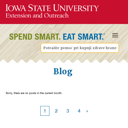
Potražite pomoć pri kupnji zdrave hrane
Blog
Sorry, there are no posts in the current month.
›
1
2
3
4