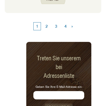
Rezepte im Laufe der Jahre geändert
haben. Das Kochen von
Feiertagsmahlzeiten ist eine
Möglichkeit, den Menschen um mich
herum zu zeigen, dass ich sie liebe, und
›
1
2
3
4
das war etwas, mit dem ich im letzten
Jahr kreativer werden musste.
Treten Sie unserem
bei
Adressenliste
Geben Sie Ihre E-Mail-Adresse ein: