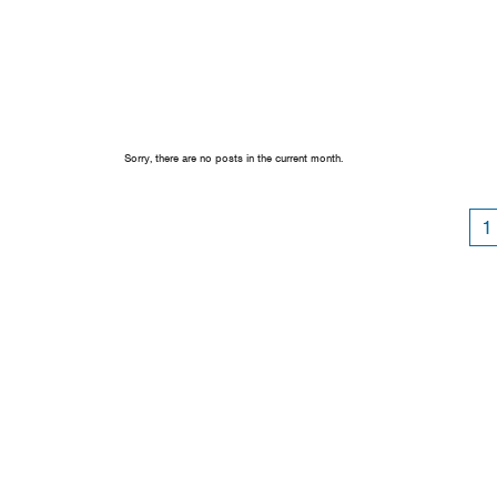
Sorry, there are no posts in the current month.
1