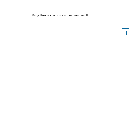
Sorry, there are no posts in the current month.
1