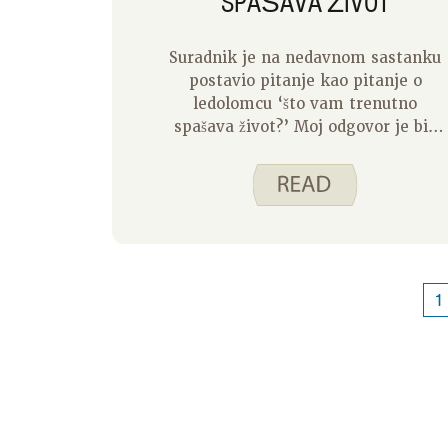
SPAŠAVA ŽIVOT
Suradnik je na nedavnom sastanku
postavio pitanje kao pitanje o
ledolomcu ‘što vam trenutno
spašava život?’ Moj odgovor je bio
dobra knjiga. Što sam više
razmišljao o tome, juha je trebala
biti moj odgovor. Trenutno sam u
pravoj kolotečini planiranja obroka.
Pomisao da moram razmišljati o
tome što ću kuhati obitelji za večeru
boli me glava. Juha u pomoć! Moja
1
obitelj voli juhu i zahvalan sam na
tome. Evo što volim kod juhe.