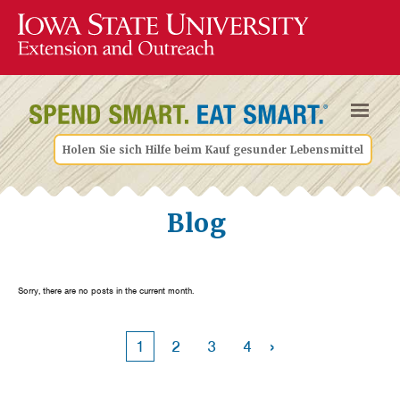
Holen Sie sich Hilfe beim Kauf gesunder Lebensmittel
Blog
Sorry, there are no posts in the current month.
›
1
2
3
4