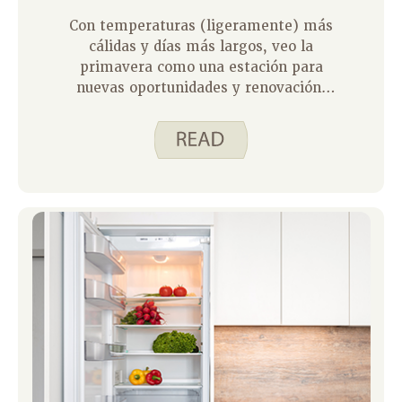
Con temperaturas (ligeramente) más
cálidas y días más largos, veo la
primavera como una estación para
nuevas oportunidades y renovación.
Los árboles comienzan a brotar, los
pájaros construyen sus nidos y las
flores comienzan a florecer. Toda la
novedad que viene con la primavera
ilumina mi estado de ánimo y aporta
un nuevo nivel de motivación,
¡motivación que necesito
desesperadamente cuando se trata de
limpiar a fondo mi hogar!