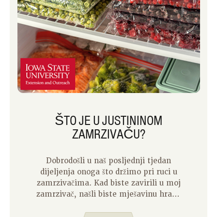
ŠTO JE U JUSTININOM
ZAMRZIVAČU?
Dobrodošli u naš posljednji tjedan
dijeljenja onoga što držimo pri ruci u
zamrzivačima. Kad biste zavirili u moj
zamrzivač, našli biste mješavinu hrane
koju biste očekivali, ostataka i
nasumičnih iznenađenja.