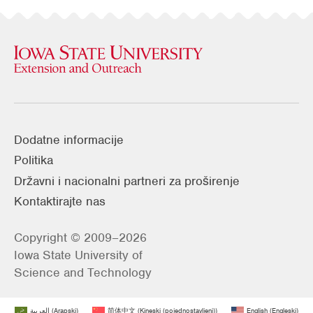
Dodatne informacije
Politika
Državni i nacionalni partneri za proširenje
Kontaktirajte nas
Copyright © 2009–2026
Iowa State University of
Science and Technology
العربية
(
Arapski
)
简体中文
(
Kineski (pojednostavljeni)
)
English
(
Engleski
)