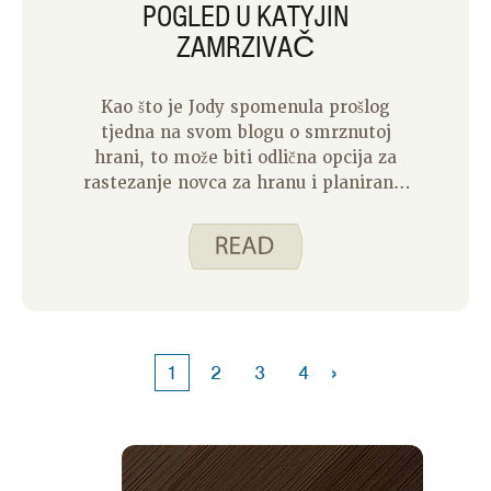
POGLED U KATYJIN
ZAMRZIVAČ
Kao što je Jody spomenula prošlog
tjedna na svom blogu o smrznutoj
hrani, to može biti odlična opcija za
rastezanje novca za hranu i planiranje
obroka. Imati stvari pri ruci u
zamrzivaču omogućuje mi razne opcije
za hranjenje obitelji. Smrznuta hrana
mi daje fleksibilnost da mijenjam plan
prehrane po potrebi, bez brige o
bacanju hrane.
›
1
2
3
4