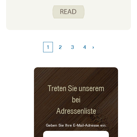
Feiertage geführt haben. Wir hoffen,
dass sie Ihnen genauso viel Spaß
machen, wie wir es genossen haben,
mit unseren Familienmitgliedern zu
sprechen. Heute teile ich mit Ihnen
das Interview, das ich mit meiner 11-
jährigen Tochter Paige geführt habe.
›
1
2
3
4
Sie backt gerne und ist in der Küche
kreativ. Ich denke, Sie werden ein
Thema in ihren Antworten
bemerken
Treten Sie unserem
bei
Adressenliste
Geben Sie Ihre E-Mail-Adresse ein: