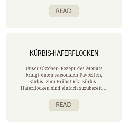
Feiertag oder etwas Kleineres sein.
Zum Beispiel ist heute, am 13. Mai, der
Internationale Hummus-Tag, der
Nationale Crouton-Tag und der
Nationale Tag der Fruchtcocktails. Wir
nennen es „den Tag des Tages“ und
sind ziemlich aufgeregt darüber.
KÜRBIS-HAFERFLOCKEN
Unser Oktober-Rezept des Monats
bringt einen saisonalen Favoriten,
Kürbis, zum Frühstück. Kürbis-
Haferflocken sind einfach zuzubereiten
und in nur fünf Minuten verzehrfertig.
Alles, was Sie tun müssen, ist, die
Zutaten in einer
mikrowellengeeigneten Schüssel zu
vermischen, in der Mikrowelle zu
erhitzen, bis die Haferflocken weich