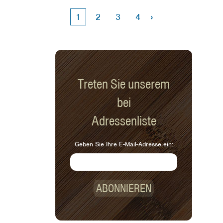
sind (ca. drei Minuten), und zu
›
1
2
3
4
servieren. Sie können die Menge der
Zutaten nach oben oder unten
anpassen, je nachdem, für wie viele
Personen Sie das Frühstück zubereiten.
Treten Sie unserem
bei
Adressenliste
Geben Sie Ihre E-Mail-Adresse ein:
ABONNIEREN