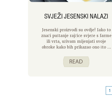
SVJEŽI JESENSKI NALAZI
Jesenski proizvodi su ovdje! Iako to
znači puštanje rajčice svježe s farme
ili vrta, uživam mijenjati svoje
obroke kako bih prikazao ono što je
u sezoni. Ovdje u Iowi jesenski
proizvodi dolaze, a neki ih ljudi čak
imaju i u svojim vrtovima. Vidjet
ćemo tamno zelje, zimske tikve i
korjenasto povrće poput pastrnjaka
i slatkog krumpira kako se
pojavljuju na poljoprivrednim
1
tržnicama. Iako ima puno ljetnog
povrća koje volim jesti sirovo,
jesensko me inspirira na kuhanje.
Evo nekih od mojih omiljenih