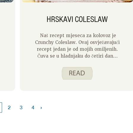
HRSKAVI COLESLAW
Naš recept mjeseca za kolovoz je
Crunchy Coleslaw. Ovaj osvježavajući
recept jedan je od mojih omiljenih.
Čuva se u hladnjaku do četiri dana,
ali jedem ga za bilo koji obrok ili
užinu pa ga obično nema za dan ili
dva. Da biste napravili ovaj recept,
razbijte paket suhih rezanaca od
ramena i dodajte ih u zdjelu s
mješavinom coleslawa, zelenim
lukom i domaćim preljevom. Ovaj
›
2
3
4
recept je najbolji ako ga pustite da
se marinira u hladnjaku nekoliko
sati prije posluživanja.