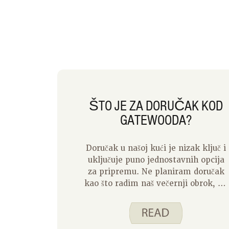
ŠTO JE ZA DORUČAK KOD
GATEWOODA?
Doručak u našoj kući je nizak ključ i
uključuje puno jednostavnih opcija
za pripremu. Ne planiram doručak
kao što radim naš večernji obrok, ali
pazim da imamo razne mogućnosti
koje možemo birati. Neki od naših
omiljenih predmeta uključuju