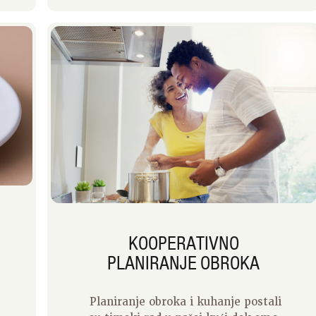
toga koliko ću vremena morati
kuhati. Sada kada smo tek kod kuće,
imam popis recepata koje mogu
napraviti i popodne biram što ćemo
imati za večeru. Ako kuham, onda
mogu birati! Mamino pravo! Za
doručak i ručak sve je jednostavno.
Ako želite neke ideje za užinu,
pogledajte moj blog o grickanju.
KOOPERATIVNO
PLANIRANJE OBROKA
Planiranje obroka i kuhanje postali