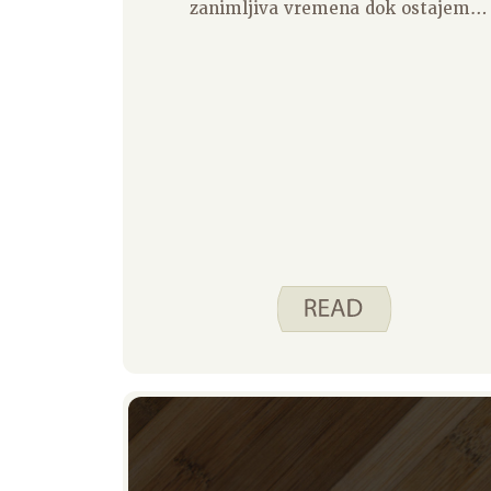
zanimljiva vremena dok ostajemo
blizu kuće zbog COVID-19. Mnogi od
nas dobro su svjesni strategija
uštede novca i imaju ideje o tome
kako bismo bolje jeli ili kuhali više
kad bismo samo imali vremena. Te
smo ideje stavili u naše “stražnje
džepove” za vrijeme kada su nam
STVARNO potrebne. S neizvjesnošću
koliko dugo socijalno distanciranje i
poremećeni način života mogu
trajati, mislim da je to izvrsna
prilika za korištenje nekih od ovih
sjajnih ideja. Dar vremena
omogućuje isprobavanje stvari koje
se prije jednostavno nisu činile
mogućim zbog užurbanih rasporeda.
Provjerite bi li bilo koja od ovih ideja
odgovarala vašoj obitelji!