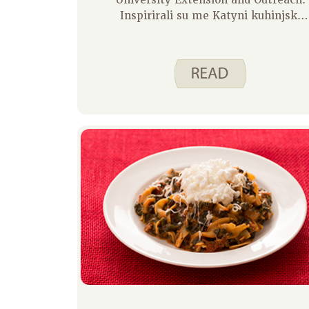
University Extension and Outreach.
Inspirirali su me Katyni kuhinjski
planovi da se malo organiziram.
Nemam obitelj za koju bih kuhao,
što znači da bih trebao biti
organiziraniji, zar ne? Uopće ne. Dok
sam pregledavao kuhinju, saznao
sam da moje loše navike uključuju: