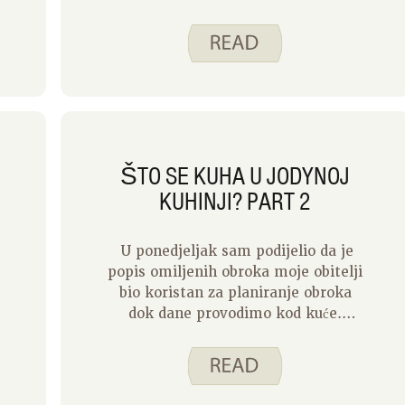
te savjete za organizaciju svoje
kuhinje, a sada kada je ponovno
prilagođen korisnicima, želim
podijeliti kako izgleda planiranje
obroka za moju obitelj. Budući da
moj suprug radi od kuće, smatram
da moram biti malo kreativnija
kada je u pitanju planiranje naših
ŠTO SE KUHA U JODYNOJ
tjednih obroka.
KUHINJI? PART 2
U ponedjeljak sam podijelio da je
popis omiljenih obroka moje obitelji
bio koristan za planiranje obroka
dok dane provodimo kod kuće.
Danas ću podijeliti neke od naših
omiljenih koje planiram napraviti.
Obično smo u pokretu i planiram
obroke za određene dane na temelju