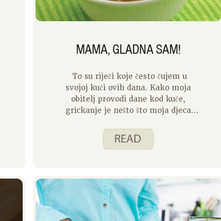
MAMA, GLADNA SAM!
To su riječi koje često čujem u
svojoj kući ovih dana. Kako moja
obitelj provodi dane kod kuće,
grickanje je nešto što moja djeca
žele češće raditi. Ako ste se našli u
istom čamcu, evo nekoliko savjeta
koje koristim za grickalice (i
obroke!) u našoj kući.