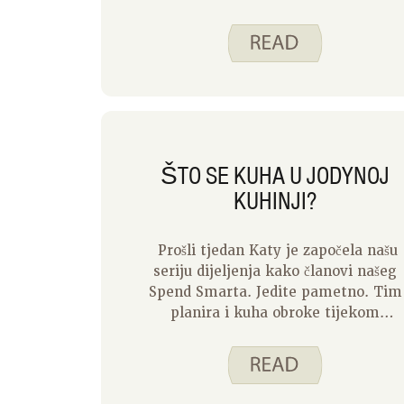
ŠTO SE KUHA U JODYNOJ
KUHINJI?
Prošli tjedan Katy je započela našu
seriju dijeljenja kako članovi našeg
Spend Smarta. Jedite pametno. Tim
planira i kuha obroke tijekom
trenutne pandemije. Ovaj tjedan ću
podijeliti ono što kuham u kuhinji!