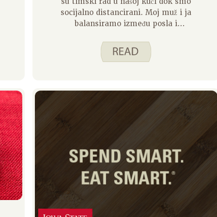
su timski rad u našoj kući dok smo
socijalno distancirani. Moj muž i ja
balansiramo između posla i
podučavamo naše troje djece od
kuće. To obično znači da jedan od
nas radi dok se drugi brine o djeci.
To također znači da jedan od nas
obično radi sve do vremena obroka,
tako da je druga osoba odgovorna za
pripremu obroka. S ovim
naizmjeničnim rasporedom, morali
smo raditi zajedno kako bismo bili
sigurni da su naši obroci planirani.
Zabavili smo se stvarajući obroke
balansirajući njegovu snagu brzog
dobivanja obroka na stolu i moju
snagu kuhanja od nule.