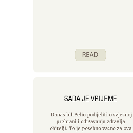
Protekle dvije nedjelje radili smo na
tome da zajedno napravimo štrucu
ovog kruha. Da biste to učinili, sve
sastojke ulijte u veliku zdjelu,
istucite ih zajedno, rasporedite
tijesto u tavu, pustite da se tijesto
digne, pecite kruh i poslužite.
SADA JE VRIJEME
Danas bih želio podijeliti o svjesnoj
prehrani i održavanju zdravlja
obitelji. To je posebno važno za ova