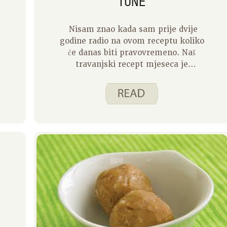
TUNE
Nisam znao kada sam prije dvije
godine radio na ovom receptu koliko
će danas biti pravovremeno. Naš
travanjski recept mjeseca je
začinjena salata od tune. Ovaj recept
je posebno koristan jer smo
socijalna distanca i naši odlasci u
trgovinu sve manje i dalje između.
Ovaj recept koristi dva izvora
stabilnih proteina na policama –
tunu i grah.