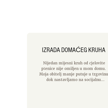
IZRADA DOMAĆEG KRUHA
Nijedan mijesni kruh od cjelovite
pšenice nije omiljen u mom domu.
Moja obitelj manje putuje u trgovinu
dok nastavljamo na socijalnu
distancu. Nisam bio u trgovini 12
dana, što znači da nam je opskrba
svježom hranom slaba. Ali i dalje
jako volimo jesti kruh uz obroke, pa
češće pripremam domaći kruh.