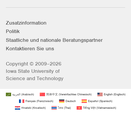
Zusatzinformation
Politik
Staatliche und nationale Beratungspartner
Kontaktieren Sie uns
Copyright © 2009–2026
Iowa State University of
Science and Technology
العربية
(
Arabisch
)
简体中文
(
Vereinfachtes Chinesisch
)
English
(
Englisch
)
Français
(
Französisch
)
Deutsch
Español
(
Spanisch
)
Hrvatski
(
Kroatisch
)
ไทย
(
Thai
)
Tiếng Việt
(
Vietnamesisch
)