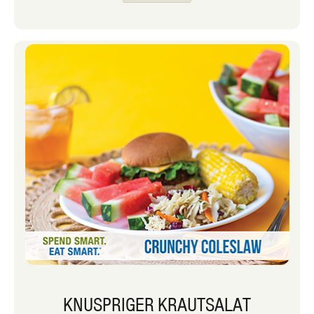
war, sondern Wackelpudding. Als er
also versuchte, etwas zu trinken, blieb
der Saft im Glas stecken. Das hat nicht
wirklich etwas mit unserem April-
Rezept des Monats, dem Krautsalat-
Nudelsalat, zu tun, außer dass ich viel
darüber nachgedacht habe, wie ich
meine Kinder in die Zubereitung von
Mahlzeiten und Snacks zu Hause
einbeziehen kann.
KNUSPRIGER KRAUTSALAT