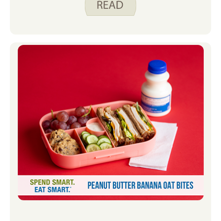
pakiranju za ovakva spontana
putovanja. Pakiranje piknik verzije
table za grickalice stvara ručak u
kojem svatko može pronaći nešto što
voli.