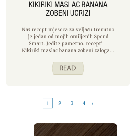
KIKIRIKI MASLAC BANANA
ZOBENI UGRIZI
Naš recept mjeseca za veljaču trenutno
je jedan od mojih omiljenih Spend
Smart. Jedite pametno. recepti –
Kikiriki maslac banana zobeni zalogaji.
Ovaj recept kombinira maslac od
kikirikija, pire bananu, jaje, malo
šećera, vaniliju, prašak za pecivo, zob i
sušeno voće ili čokoladni čips kako
biste napravili ukusan doručak, užinu ili
desert. Kikiriki maslac Banana Zobeni
ugrizi bili su vrlo popularni u mom
›
1
2
3
4
domu kada su dani bili super hladni u
siječnju.