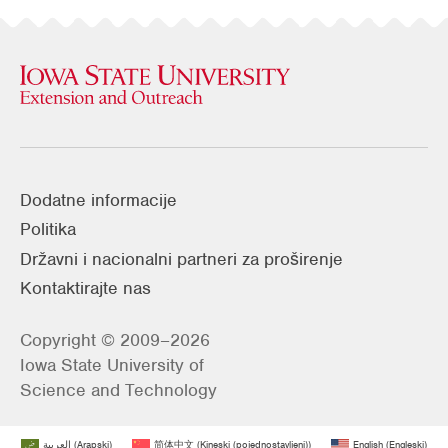
Dodatne informacije
Politika
Državni i nacionalni partneri za proširenje
Kontaktirajte nas
Copyright © 2009–2026
Iowa State University of
Science and Technology
العربية
(
Arapski
)
简体中文
(
Kineski (pojednostavljeni)
)
English
(
Engleski
)