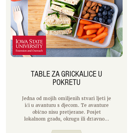
TABLE ZA GRICKALICE U
POKRETU
Jedna od mojih omiljenih stvari ljeti je
ići u avanturu s djecom. Te avanture
obično nisu pretjerane. Posjet
lokalnom gradu, okrugu ili državnom
parku je na vrhu našeg popisa. Tijekom
godina postao sam prilično dobar u