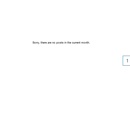
Sorry, there are no posts in the current month.
1