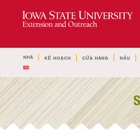
NHÀ
KẾ HOẠCH
CỬA HÀNG
NẤU