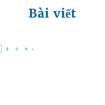
Bài viết
›
2
3
4