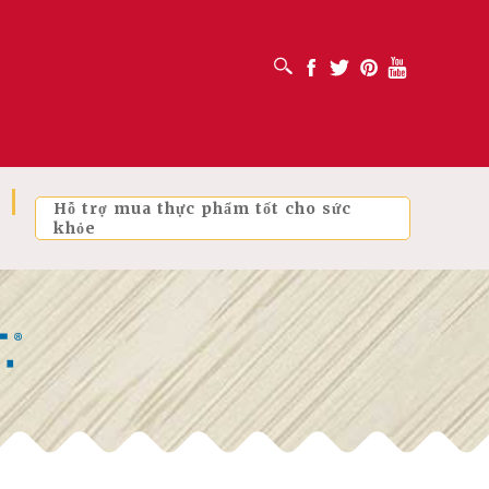
MỞ HỘP TÌM KIẾM
Facebook
Twitter
Pinterest
Youtube
Hỗ trợ mua thực phẩm tốt cho sức
khỏe