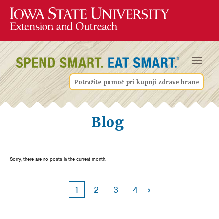
Potražite pomoć pri kupnji zdrave hrane
Blog
Sorry, there are no posts in the current month.
›
1
2
3
4