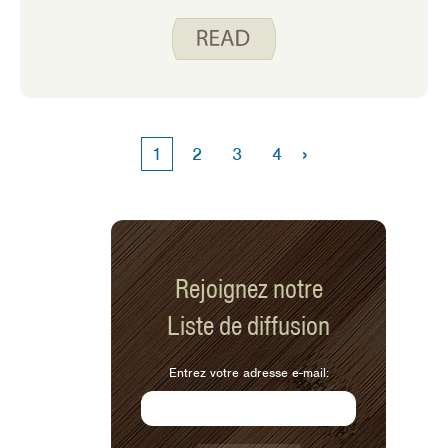
incompris. Voyons ce que sont les
huiles de graines, leurs effets sur la
santé et comment faire des choix
éclairés pour les consommer.
›
1
2
3
4
Rejoignez notre
Liste de diffusion
Entrez votre adresse e-mail: