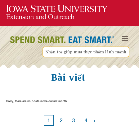
Nhận trợ giúp mua thực phẩm lành mạnh
Bài viết
Sorry, there are no posts in the current month.
›
1
2
3
4