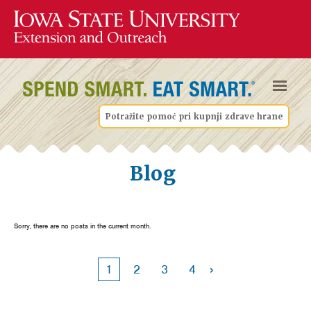
Potražite pomoć pri kupnji zdrave hrane
Blog
Sorry, there are no posts in the current month.
›
1
2
3
4