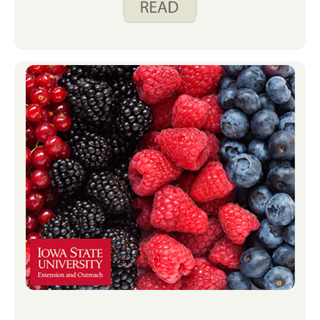
fragen, welches Obst und Gemüse sie
im Sommer gerne essen. Wir haben
das große Glück, einen kleinen Garten
bei uns zu Hause zu haben und Zugang
zu größeren Gärten bei Opa und Oma,
was sich in ihren Antworten unten
widerspiegelt.