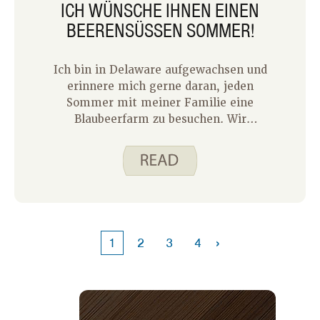
ICH WÜNSCHE IHNEN EINEN
BEERENSÜSSEN SOMMER!
Ich bin in Delaware aufgewachsen und
erinnere mich gerne daran, jeden
Sommer mit meiner Familie eine
Blaubeerfarm zu besuchen. Wir
verließen die Farm immer mit vollen
Bäuchen und großen Eimern praller
Beeren, die wir mit nach Hause
nehmen konnten. Unsere Sommer
bestanden aus Blaubeeren –
Blaubeerpfannkuchen,
Blaubeermarmelade und vielen
›
1
2
3
4
Blaubeermilchshakes. Die Liebe
meiner Familie zu Beeren wurde an
unsere fast vierjährige Tochter Brynn
weitergegeben, die an den meisten
Tagen Beeren als süße Leckerei