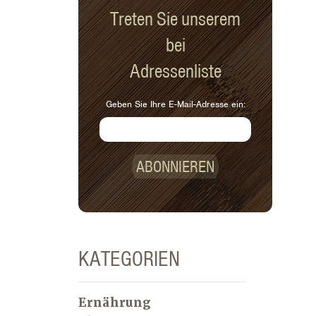
Eiscreme vorziehen würde!
Treten Sie unserem
bei
Adressenliste
Geben Sie Ihre E-Mail-Adresse ein:
ABONNIEREN
KATEGORIEN
Ernährung