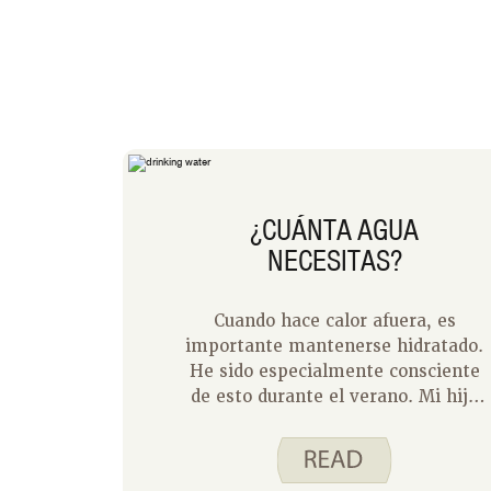
¿CUÁNTA AGUA
NECESITAS?
Cuando hace calor afuera, es
importante mantenerse hidratado.
He sido especialmente consciente
de esto durante el verano. Mi hija
pasa sus días afuera en el
campamento y mi hijo hace
entrenamientos de fútbol varias