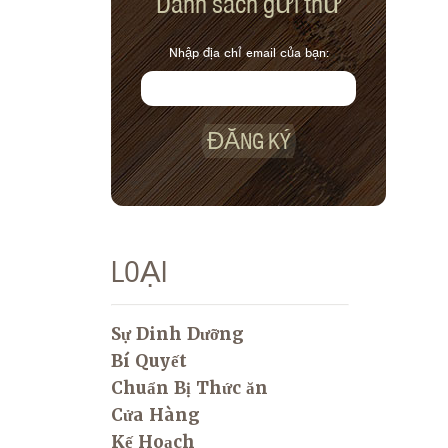
Danh sách gửi thư
Nhập địa chỉ email của bạn:
ĐĂNG KÝ
LOẠI
Sự Dinh Dưỡng
Bí Quyết
Chuẩn Bị Thức ăn
Cửa Hàng
Kế Hoạch