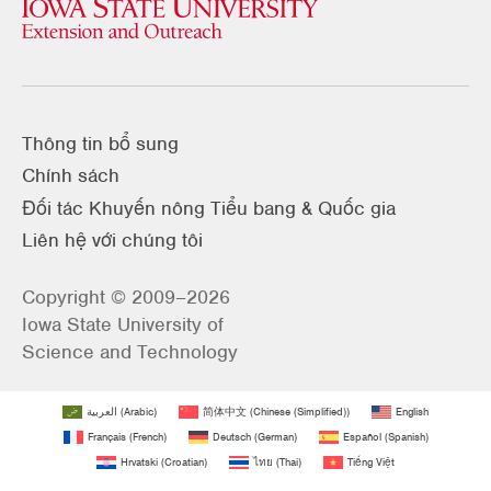
Thông tin bổ sung
Chính sách
Đối tác Khuyến nông Tiểu bang & Quốc gia
Liên hệ với chúng tôi
Copyright © 2009–2026
Iowa State University of
Science and Technology
العربية
(
Arabic
)
简体中文
(
Chinese (Simplified)
)
English
Français
(
French
)
Deutsch
(
German
)
Español
(
Spanish
)
Hrvatski
(
Croatian
)
ไทย
(
Thai
)
Tiếng Việt