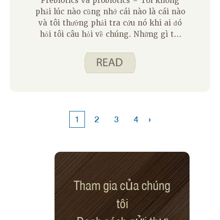
Prebiotics và probiotics – Tôi không
phải lúc nào cũng nhớ cái nào là cái nào
và tôi thường phải tra cứu nó khi ai đó
hỏi tôi câu hỏi về chúng. Những gì tôi
biết chắc chắn là chúng rất quan trọng
đối với một hệ vi sinh vật đường ruột
khỏe mạnh. Hệ vi sinh vật đường ruột
được tạo thành từ vi khuẩn, vi rút, nấm
và ký sinh trùng sống trong đường tiêu
hóa của chúng ta, chủ yếu là ruột kết.
Có một hệ vi sinh vật đường ruột khỏe
›
1
2
3
4
mạnh có thể có tác động tích cực đến
phần còn lại của cơ thể chúng ta như hệ
thống miễn dịch mạnh hơn, hấp thụ tốt
hơn một số chất dinh dưỡng và sức khỏe
tim mạch.
Tham gia của chúng
tôi