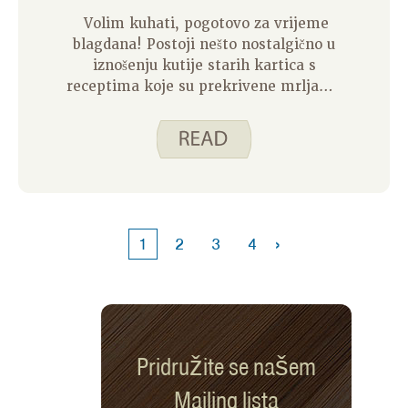
Volim kuhati, pogotovo za vrijeme
blagdana! Postoji nešto nostalgično u
iznošenju kutije starih kartica s
receptima koje su prekrivene mrljama
i maržama članova obitelji koji
mijenjaju recepte tijekom godina.
Kuhanje blagdanskih obroka način je
na koji pokazujem onima oko sebe da
ih volim, a to je bilo nešto s čime sam
morala biti kreativnija tijekom
protekle godine.
›
1
2
3
4
Pridružite se našem
Mailing lista