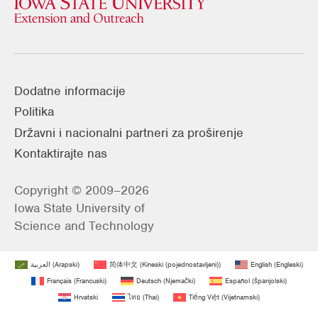
Dodatne informacije
Politika
Državni i nacionalni partneri za proširenje
Kontaktirajte nas
Copyright © 2009–2026
Iowa State University of
Science and Technology
العربية
(
Arapski
)
简体中文
(
Kineski (pojednostavljeni)
)
English
(
Engleski
)
Français
(
Francuski
)
Deutsch
(
Njemački
)
Español
(
španjolski
)
Hrvatski
ไทย
(
Thai
)
Tiếng Việt
(
Vijetnamski
)