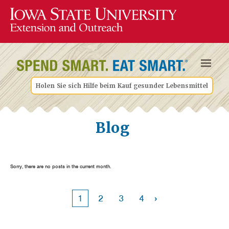
Holen Sie sich Hilfe beim Kauf gesunder Lebensmittel
Blog
Sorry, there are no posts in the current month.
›
1
2
3
4