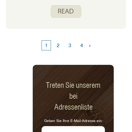
mit schwarzen Bohnen. Eine Dose
schwarze Bohnen ist ein
Grundnahrungsmittel in meiner
Speisekammer. Ich habe fast immer
einen zur Hand. Mit drei beschäftigten
Kindern muss ich in der Lage sein, an
den Tagen, an denen unser
›
1
2
3
4
Terminkalender vollgepackt ist, eine
schnelle Mahlzeit zuzubereiten.
Schwarze Bohnen aus der Dose
ermöglichen es mir, das zu tun. Hier
sind drei Spend Smart. Essen Sie
intelligent. Hauptgerichtsrezepte, die
Treten Sie unserem
schwarze Bohnen aus der Dose für das
bei
Protein verwenden.
Adressenliste
Geben Sie Ihre E-Mail-Adresse ein: