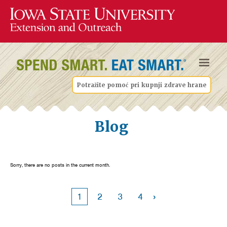
Potražite pomoć pri kupnji zdrave hrane
Blog
Sorry, there are no posts in the current month.
›
1
2
3
4