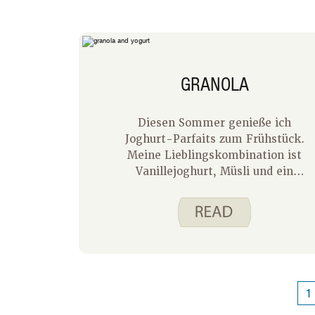
GRANOLA
Diesen Sommer genieße ich
Joghurt-Parfaits zum Frühstück.
Meine Lieblingskombination ist
Vanillejoghurt, Müsli und ein
frischer, gehackter Pfirsich. Unsere
Spend Smart. Clever essen. Das
Müsli-Rezept funktioniert super in
meinen Parfaits. Hier sind ein paar
Dinge, die ich an diesem Rezept
mag:
1