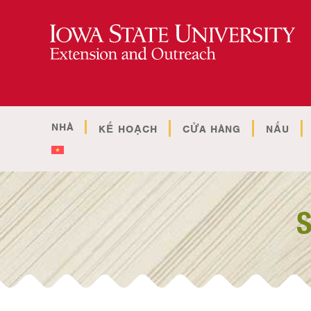
NHÀ
KẾ HOẠCH
CỬA HÀNG
NẤU