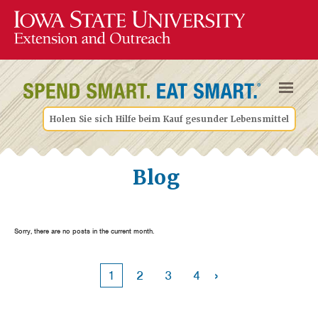
Holen Sie sich Hilfe beim Kauf gesunder Lebensmittel
Blog
Sorry, there are no posts in the current month.
›
1
2
3
4