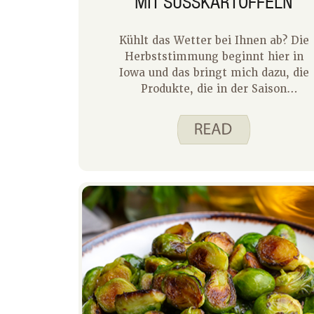
MIT SÜSSKARTOFFELN
Kühlt das Wetter bei Ihnen ab? Die
Herbststimmung beginnt hier in
Iowa und das bringt mich dazu, die
Produkte, die in der Saison
kommen, für uns im Herbst zu
verwenden. Für unser Oktober-
Rezept des Monats möchte ich dir
drei Möglichkeiten vorstellen, wie
du Süßkartoffeln verwenden kannst.
Auch wenn wir das ganze Jahr über
Süßkartoffeln im Supermarkt
bekommen können, habe ich in der
kühleren Jahreszeit Lust darauf.
Egal, ob Sie eine schönere Mahlzeit
für Ihre Gäste oder eine schnelle
Mahlzeit unter der Woche planen,
ziehen Sie eine dieser leckeren