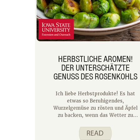
Optionen in Betracht!
HERBSTLICHE AROMEN!
DER UNTERSCHÄTZTE
GENUSS DES ROSENKOHLS
Ich liebe Herbstprodukte! Es hat
etwas so Beruhigendes,
Wurzelgemüse zu rösten und Äpfel
zu backen, wenn das Wetter zu
kippen beginnt. Ab November füge
ich Rosenkohl mindestens alle zwei
Wochen, manchmal wöchentlich,