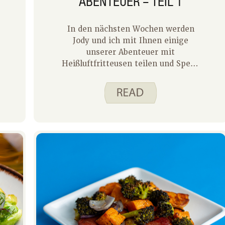
BENTEUER – TEIL 1
In den nächsten Wochen werden
Jody und ich mit Ihnen einige
unserer Abenteuer mit
Heißluftfritteusen teilen und Spend
Smart hervorheben. Essen Sie
intelligent. Rezepte, die wir mit
diesem Gerät erfolgreich zubereitet
haben. Eine Heißluftfritteuse gart
Speisen, indem sie heiße Luft um
die Lebensmittel zirkulieren lässt,
was ihnen einen ähnlichen
Geschmack und eine ähnliche
Textur wie beim Braten verleiht,
jedoch mit viel weniger Öl.
Heißluftfritteusen gibt es in
verschiedenen Größen und Typen.
Meine ist eine 5,8-Liter-Korb-