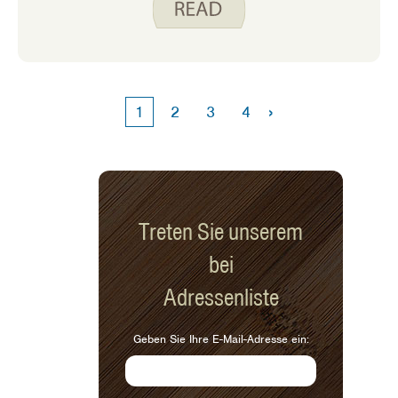
länger, seit ich es auf dem Blog
erwähnt habe. Vor fast sieben Jahren
schrieb ich über einige kleine
Änderungen, die wir an diesem Rezept
vorgenommen haben, um es zu einem
›
1
2
3
4
einfacheren Frühstück für geschäftige
Morgen zu machen. Vor zehn Jahren
habe ich die Entstehungsgeschichte
meiner Familie für dieses Rezept
erzählt .
Treten Sie unserem
bei
Adressenliste
Geben Sie Ihre E-Mail-Adresse ein: