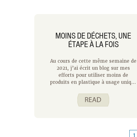
MOINS DE DÉCHETS, UNE
ÉTAPE À LA FOIS
Au cours de cette même semaine de
2021, j’ai écrit un blog sur mes
efforts pour utiliser moins de
produits en plastique à usage unique
à la maison. Je n’aimais pas l’idée
que ces produits s’accumulent dans
la décharge ni l’idée de dépenser de
l’argent pour quelque chose qui est
destiné à être jeté. Je me suis
concentré sur le fait d’essayer de
réduire l’utilisation de sacs à
1