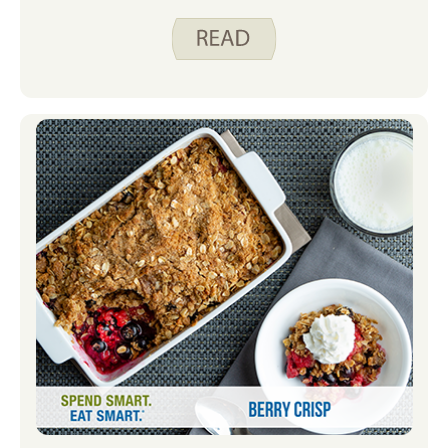
Feiertag oder etwas Kleineres sein.
Zum Beispiel ist heute, am 13. Mai, der
Internationale Hummus-Tag, der
Nationale Crouton-Tag und der
Nationale Tag der Fruchtcocktails. Wir
nennen es „den Tag des Tages“ und
sind ziemlich aufgeregt darüber.