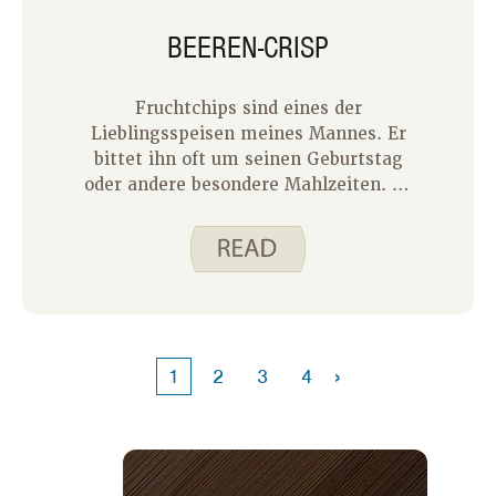
BEEREN-CRISP
Fruchtchips sind eines der
Lieblingsspeisen meines Mannes. Er
bittet ihn oft um seinen Geburtstag
oder andere besondere Mahlzeiten. Es
macht mir nichts aus, weil es ein
Dessert ist, das meiner Familie etwas
Obst und einige Vollkornprodukte
(Haferflocken) gibt. Außerdem ist es
ein einfach zuzubereitendes Dessert.
Das einzige Problem ist, dass es teuer
sein kann. Im Folgenden habe ich
›
1
2
3
4
einige Tipps, wie Sie einen Fruchtchip
in Ihr Budget passen lassen.