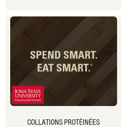
compariez le coût à des portions
individuelles d’aliments protéinés. Oui,
j’admets que je suis coupable d’acheter
ces petits packs de protéines pratiques
à ranger dans mon déjeuner pour une
collation rapide l’après-midi avant de
me rendre à mon prochain événement.
Cependant, je pourrais repenser
combien je dépense pour ces packs.
COLLATIONS PROTÉINÉES