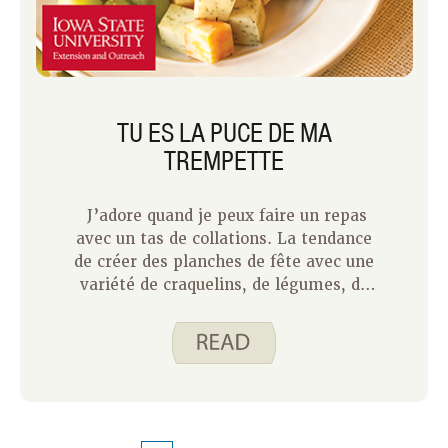
TU ES LA PUCE DE MA
TREMPETTE
J’adore quand je peux faire un repas
avec un tas de collations. La tendance
de créer des planches de fête avec une
variété de craquelins, de légumes, de
fromages et de trempettes me
convient parfaitement. Si vous aimez
ce style de manger autant que moi,
pensez à faire vos propres croustilles
de pita pour un ajout amusant et fait
maison. Ils sont simples à préparer et
résistent très bien aux trempettes et