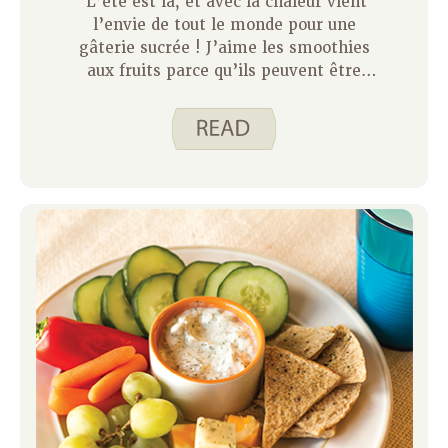
L’été est là, et avec la chaleur vient
l’envie de tout le monde pour une
gâterie sucrée ! J’aime les smoothies
aux fruits parce qu’ils peuvent être
nutritifs tout en frappant l’endroit.
Aller prendre un smoothie dans un
fast-food semble être l’idée parfaite
pour une journée chaude, mais ces
smoothies peuvent être assez chers…
et riche en sucre. Faire vos propres
smoothies pourrait-il résoudre ce
problème ?