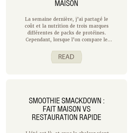
MAISON
La semaine dernière, j’ai partagé le
coût et la nutrition de trois marques
différentes de packs de protéines.
Cependant, lorsque l’on compare le
prix d’un pack individuel à celui de la
construction du mien à la maison, les
résultats sont imbattables. J’ai
économisé de l’argent, utilisé un
récipient réutilisable pour éviter le
gaspillage et obtenu plus de protéines
qu’avec les packs de collations achetés
en magasin.
SMOOTHIE SMACKDOWN :
FAIT MAISON VS
RESTAURATION RAPIDE