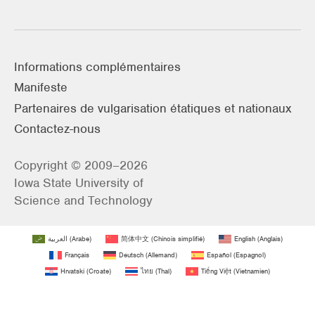
Informations complémentaires
Manifeste
Partenaires de vulgarisation étatiques et nationaux
Contactez-nous
Copyright © 2009–2026
Iowa State University of
Science and Technology
العربية
(
Arabe
)
简体中文
(
Chinois simplifié
)
English
(
Anglais
)
Français
Deutsch
(
Allemand
)
Español
(
Espagnol
)
Hrvatski
(
Croate
)
ไทย
(
Thaï
)
Tiếng Việt
(
Vietnamien
)