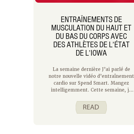
ENTRAÎNEMENTS DE
MUSCULATION DU HAUT ET
DU BAS DU CORPS AVEC
DES ATHLÈTES DE L’ÉTAT
DE L’IOWA
La semaine dernière J’ai parlé de
notre nouvelle vidéo d’entraînemen
cardio sur Spend Smart. Mangez
intelligemment. Cette semaine, je
vous parle des nouveaux
entraînements du haut et du bas du
corps dirigés par des athlètes de
l’État de l’Iowa. Morgan et Maya
sont toutes deux joueuses de
l’équipe féminine de volleyball de