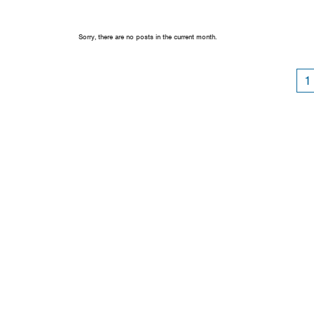
Sorry, there are no posts in the current month.
1