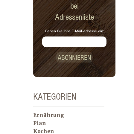
bei
erschöpft. Erschöpfung führt zu
schwierigen Situationen zu Hause.
Adressenliste
Wenn ich Momente habe, in denen ich
nicht weiß, wie ich mit einer Situation
Geben Sie Ihre E-Mail-Adresse ein:
umgehen soll, wende ich mich
entweder an meine Familie oder an
das Internet, um Hilfe zu erhalten.
ABONNIEREN
KATEGORIEN
Ernährung
Plan
Kochen