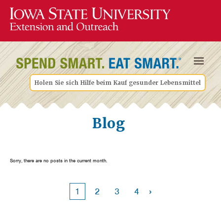
Holen Sie sich Hilfe beim Kauf gesunder Lebensmittel
Blog
Sorry, there are no posts in the current month.
›
1
2
3
4