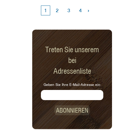
Beeren-Bananen-Eis am Stiel von
Spend Smart. Essen Sie intelligent.
›
1
2
3
4
Treten Sie unserem
bei
Adressenliste
Geben Sie Ihre E-Mail-Adresse ein:
ABONNIEREN