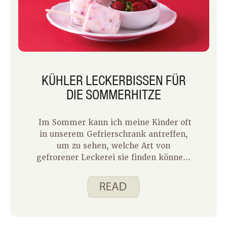
KÜHLER LECKERBISSEN FÜR
DIE SOMMERHITZE
Im Sommer kann ich meine Kinder oft
in unserem Gefrierschrank antreffen,
um zu sehen, welche Art von
gefrorener Leckerei sie finden können.
Normalerweise finden sie eine Art Eis
am Stiel und ab und zu etwas
Eiscreme. Sie machen auch gerne ihr
eigenes Eis am Stiel. Eine von Paiges
Lieblingssorten am Stiel sind die