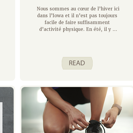
Nous sommes au cœur de l’hiver ici
dans l’Iowa et il n’est pas toujours
facile de faire suffisamment
d’activité physique. En été, il y a
des options, mais beaucoup de ces
options disparaissent lorsque la
température baisse et que les jours
raccourcissent. Il est recommandé
de faire de l’exercice à un niveau
modéré pendant au moins 150
minutes chaque semaine. Si vous
avez besoin d’inspiration pour
augmenter votre niveau d’activité
en hiver, ne vous inquiétez pas,
nous avons quelques idées !
e