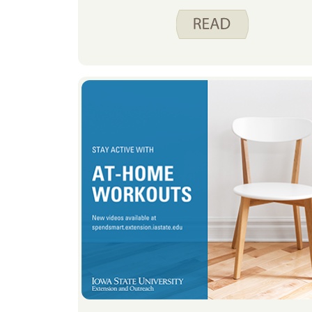
à l’extérieur, ce n’est pas possible
en ce moment, car il est
recommandé de limiter votre temps
à l’extérieur. Cela signifie
également que mes enfants ont une
récréation à l’intérieur à l’école, ce
qui n’est généralement pas très
actif. Par conséquent, je pense à
différentes façons d’être actifs à
l’intérieur de notre maison.