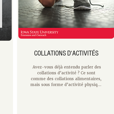
COLLATIONS D’ACTIVITÉS
Avez-vous déjà entendu parler des
collations d’activité ? Ce sont
comme des collations alimentaires,
mais sous forme d’activité physique
! Parfois, je redoute d’aller
commencer une séance
d’entraînement – que ce soit à la
salle de sport ou à la maison, je ne
veux pas consacrer beaucoup de