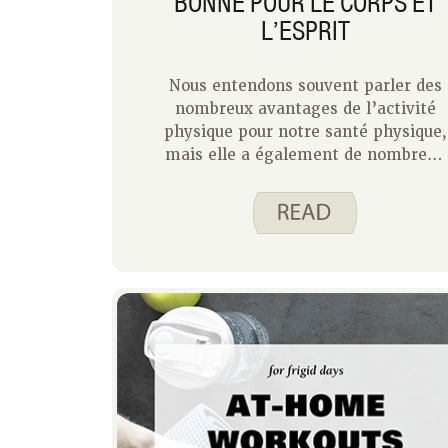
BONNE POUR LE CORPS ET
L’ESPRIT
Nous entendons souvent parler des
nombreux avantages de l’activité
physique pour notre santé physique,
mais elle a également de nombreux
avantages pour notre santé
mentale. La santé mentale et
physique sont étroitement liées. En
faisant de l’activité physique, vous
pouvez réduire votre risque de
maladie cardiaque et votre risque de
dépression et d’anxiété. Et vous
n’avez pas besoin de vous entraîner
pendant de longues périodes pour
en tirer parti. De courtes périodes
d’activité physique tout au long de
la journée s’additionnent et font un