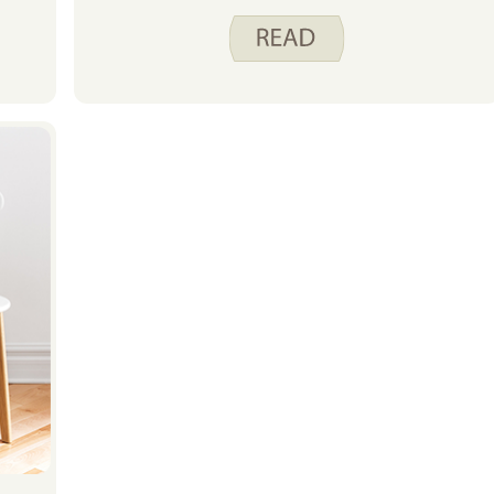
temps à bouger. Les journées
peuvent devenir chargées, mais je
me sens souvent découragé et
vaincu lorsque j’ai l’impression de
ne pas avoir assez bougé. C’est là
que les collations d’activité peuvent
s’intégrer dans votre quotidien.