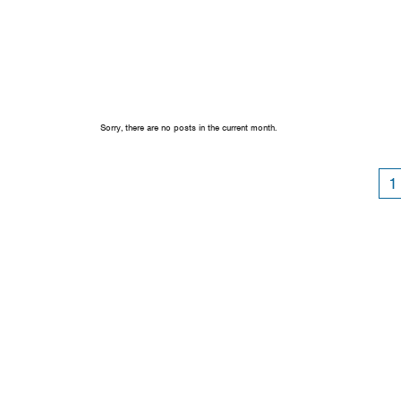
Sorry, there are no posts in the current month.
1