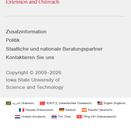
Zusatzinformation
Politik
Staatliche und nationale Beratungspartner
Kontaktieren Sie uns
Copyright © 2009–2026
Iowa State University of
Science and Technology
العربية
(
Arabisch
)
简体中文
(
Vereinfachtes Chinesisch
)
English
(
Englisch
)
Français
(
Französisch
)
Deutsch
Español
(
Spanisch
)
Hrvatski
(
Kroatisch
)
ไทย
(
Thai
)
Tiếng Việt
(
Vietnamesisch
)