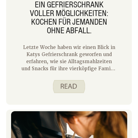
EIN GEFRIERSCHRANK
VOLLER MÖGLICHKEITEN:
KOCHEN FÜR JEMANDEN
OHNE ABFALL.
Letzte Woche haben wir einen Blick in
Katys Gefrierschrank geworfen und
erfahren, wie sie Alltagsmahlzeiten
und Snacks für ihre vierköpfige Familie
mit Tiefkühlkost erleichtert. Diese
Woche darf ich erzählen, wie ich
meinen Gefrierschrank als Einer-
Haushalt nutze. In mancher Hinsicht
ist Kochen für einen einfacher, weil ich
nur mich selbst zufriedenstellen muss
und weiß, was ich mag. Das Kochen für
ein oder zwei erfordert jedoch
sorgfältige Planung, um