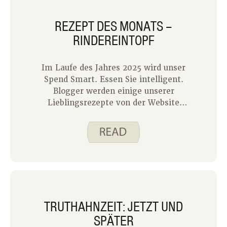
REZEPT DES MONATS –
RINDEREINTOPF
Im Laufe des Jahres 2025 wird unser
Spend Smart. Essen Sie intelligent.
Blogger werden einige unserer
Lieblingsrezepte von der Website
hervorheben. Sie finden diese in dem
Blog, der am ersten Montag eines
jeden Monats veröffentlicht wird. Es
ist eine Gelegenheit, unsere Leser an
einige unserer älteren Rezepte zu
erinnern, die schon lange nicht mehr
im Rampenlicht standen. Ich darf
zuerst gehen und habe unser Rezept
TRUTHAHNZEIT: JETZT UND
für Rindereintopf ausgewählt. Er ist
SPÄTER
reichhaltig und schmackhaft und ideal