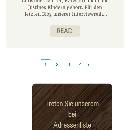
Christines Mutter, Katys Freundin und
Justines Kindern gehört. Für den
letzten Blog unserer Interviewreihe
habe ich mit meiner Freundin und
Kollegin Kristin Taylor gesprochen.
›
1
2
3
4
Treten Sie unserem
bei
Adressenliste