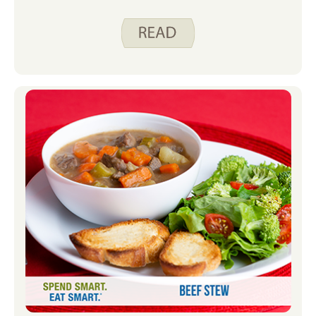
Mahlzeiten zu planen. Gegenstände im
Gefrierschrank zu haben, ermöglicht
mir eine Vielzahl von Möglichkeiten,
meine Familie zu ernähren.
Tiefkühlkost geben mir die Flexibilität,
meinen Ernährungsplan nach Bedarf
anzupassen, ohne mir Sorgen um
Lebensmittelverschwendung machen
zu müssen.