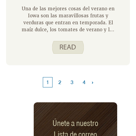
Una de las mejores cosas del verano en
Iowa son las maravillosas frutas y
verduras que entran en temporada. El
maíz dulce, los tomates de verano y las
judías verdes frescas ocupan un lugar
destacado en mi lista. En Iowa,
tenemos la suerte de tener un
programa que ayuda a los residentes
de Iowa que participan en el Programa
de Asistencia Nutricional
Suplementaria (SNAP) a comer más
›
1
2
3
4
frutas y verduras mientras se apegan a
su presupuesto de comestibles.
Únete a nuestro
Lista de correo