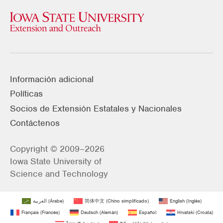
Información adicional
Políticas
Socios de Extensión Estatales y Nacionales
Contáctenos
Copyright © 2009–2026
Iowa State University of
Science and Technology
العربية
(
Árabe
)
简体中文
(
Chino simplificado
)
English
(
Inglés
)
Français
(
Francés
)
Deutsch
(
Alemán
)
Español
Hrvatski
(
Croata
)