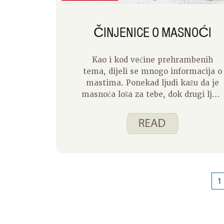
ČINJENICE O MASNOĆI
Kao i kod većine prehrambenih
tema, dijeli se mnogo informacija o
mastima. Ponekad ljudi kažu da je
masnoća loša za tebe, dok drugi ljudi
kažu da je to dobro za tebe. Ovo
može biti zbunjujuće. Evo nekoliko
stvari koje treba imati na umu o
masnoći.
1