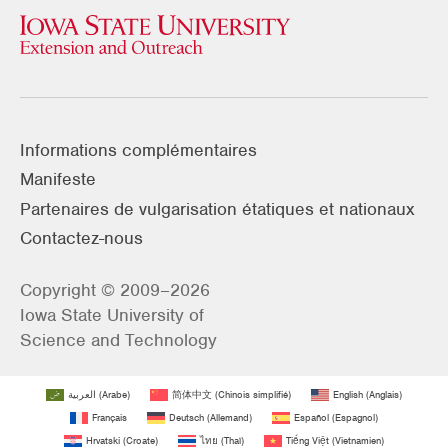
Informations complémentaires
Manifeste
Partenaires de vulgarisation étatiques et nationaux
Contactez-nous
Copyright © 2009–2026
Iowa State University of
Science and Technology
العربية
(
Arabe
)
简体中文
(
Chinois simplifié
)
English
(
Anglais
)
Français
Deutsch
(
Allemand
)
Español
(
Espagnol
)
Hrvatski
(
Croate
)
ไทย
(
Thaï
)
Tiếng Việt
(
Vietnamien
)