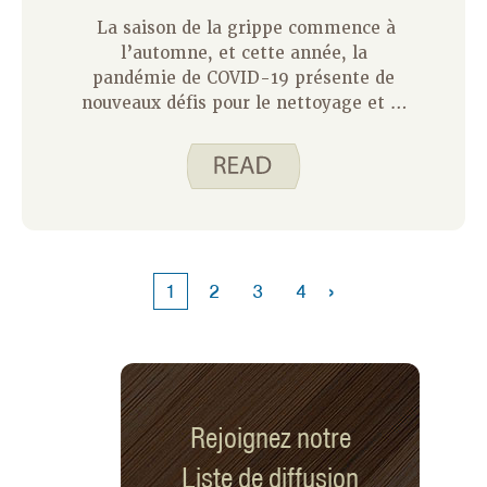
La saison de la grippe commence à
l’automne, et cette année, la
pandémie de COVID-19 présente de
nouveaux défis pour le nettoyage et la
désinfection de l’intérieur d’une
maison. Le nettoyage consiste à
réduire le nombre de germes, de
saletés et d’impuretés sur la surface. Il
ne tue pas les germes, mais réduit le
nombre de germes et le risque
d’infection. La désinfection consiste à
›
1
2
3
4
tuer les germes sur les surfaces à
l’aide d’un désinfectant homologué par
l’EPA. La meilleure pratique pour
prévenir le COVID-19 et d’autres virus
consiste à nettoyer d’abord la surface,
puis à appliquer un désinfectant.
Rejoignez notre
Liste de diffusion