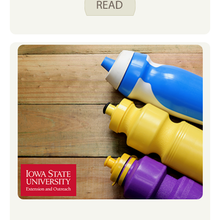
dabei helfe, Wege zu finden, aktiv zu
sein, die Spaß machen und ihnen leicht
fallen. Das letzte Mal habe ich Low
Impact Cardio-Intervalle und
Unterkörperdehnung geteilt. Heute
möchte ich unsere Kraft-, Cardio- und
Stretching-Routine teilen. Während
der 10-minütigen Routine wechseln
sich Kraftübungen mit kurzen Cardio-
Bursts ab. Die Routine endet mit dem
Dehnen. Es ist wichtig, dass Menschen
aller Fähigkeiten und Fertigkeitsstufen
körperlich aktiv sind. Dies kann durch
Modifizieren von Bewegungen für
verschiedene Bedürfnisse erreicht
werden. Diese Routine kann im Sitzen
oder Stehen durchgeführt werden, so
dass sie an Ihre Bedürfnisse angepasst
werden kann. Ich mache die Übungen