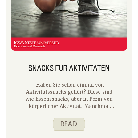
Spend Smart haben. Essen Sie
intelligent. Das kann hilfreich sein,
wenn Sie schmerzende Beine haben, ist
unsere Unterkörperdehnung. Es kann
als eigenständige Dehnung
durchgeführt werden oder wenn der
Körper für eine tiefere Dehnung
aufgewärmt ist.
SNACKS FÜR AKTIVITÄTEN
Haben Sie schon einmal von
Aktivitätssnacks gehört? Diese sind
wie Essenssnacks, aber in Form von
körperlicher Aktivität! Manchmal
fürchte ich mich davor, ein Training zu
beginnen – ob im Fitnessstudio oder zu
Hause, ich möchte nicht viel Zeit
investieren, um mich zu bewegen.