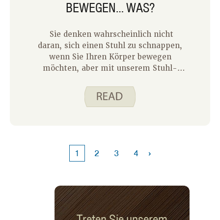
BEWEGEN… WAS?
Sie denken wahrscheinlich nicht
daran, sich einen Stuhl zu schnappen,
wenn Sie Ihren Körper bewegen
möchten, aber mit unserem Stuhl-
Workout-Video tun Sie genau das. Mit
diesem Video können Sie die Muskeln
stärken und Ihrem Tag mit nur einem
Stuhl und Ihrem Körper Aktivität
verleihen – und das in weniger als 10
Minuten!
›
1
2
3
4
Treten Sie unserem