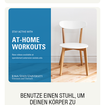
Tage können anstrengend werden,
aber ich fühle mich oft entmutigt und
besiegt, wenn ich das Gefühl habe,
dass ich nicht genug Bewegung
bekommen habe. Hier können
Aktivitätssnacks in Ihren Alltag
passen.
BENUTZE EINEN STUHL, UM
DEINEN KÖRPER ZU