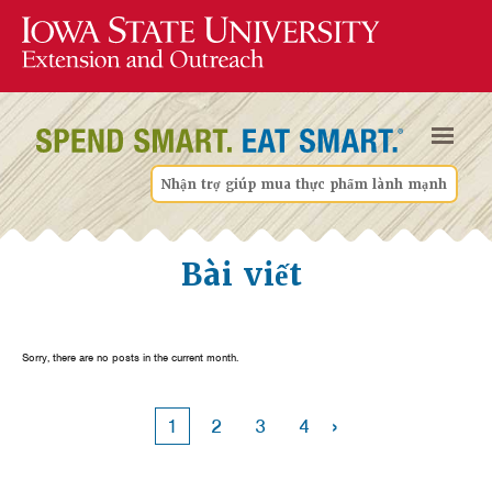
Nhận trợ giúp mua thực phẩm lành mạnh
Bài viết
Sorry, there are no posts in the current month.
›
1
2
3
4